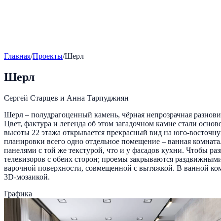
Главная
/
Проекты
/
Шерл
Шерл
Сергей Старцев и Анна Тарпуджиян
Шерл – полудрагоценный камень, чёрная непрозрачная разновид
Цвет, фактура и легенда об этом загадочном камне стали осно
высоты 22 этажа открывается прекрасный вид на юго-восточную
планировки всего одно отдельное помещение – ванная комната.
панелями с той же текстурой, что и у фасадов кухни. Чтобы р
телевизоров с обеих сторон; проемы закрываются раздвижными
варочной поверхности, совмещенной с вытяжкой. В ванной комн
3D-мозаикой.
Графика