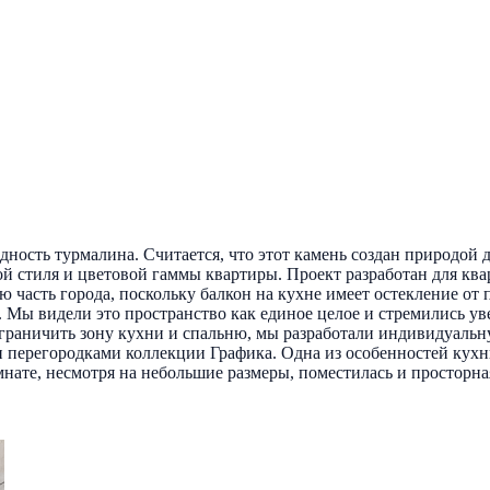
ность турмалина. Считается, что этот камень создан природой дл
вой стиля и цветовой гаммы квартиры. Проект разработан для кв
 часть города, поскольку балкон на кухне имеет остекление от
 Мы видели это пространство как единое целое и стремились уве
азграничить зону кухни и спальню, мы разработали индивидуаль
 перегородками коллекции Графика. Одна из особенностей кухн
ате, несмотря на небольшие размеры, поместилась и просторная