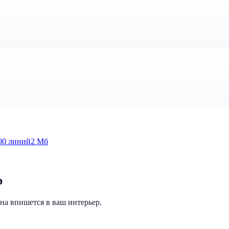
00 линий
2 Мб
р
на впишется в ваш интерьер.