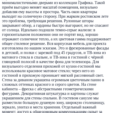
минималистичными дверьми из коллекции Графика. Такой
приём выгодно меняет масштаб помещения, визуально
добавляя ему высоты и простора. Часть окон квартиры
выходит на солнечную сторону. При жарком ростовском лете
это проблема, требующая решения. Рулонные шторы
закрывают обзор, а гардины быстро выгорают, но не спасают
от солнца. Идеально подошли темно-серые жалюзи: в
горизонтальном положении они не портят вид, хорошо
отражают солнечное тепло, а их цветовая гамма поддерживает
общее стилевое решение. Вся корпусная мебель для проекта
изготовлена по нашим эскизам. Это и фрезерованные фасады
в детской, и полки с зарезкой под 45 градусов, и ТВ-зона из
матового стекла в спальне, и ТВ-зона в гостиной с чёрной
глянцевой полосой в качестве фона для телевизора. Для
визуального отделения прихожей от кухни-гостиной мы
использовали красивое матовое стекло; через него из
гостиной в прихожую проникает мягкий рассеянный свет.
Стена за диваном украшена огромным цветочным панно в
сложных оттенках красного и серого цветов. На стене
кабинета – фреска с абстрактными геометрическими
фигурами. Декоративная штукатурка и картины служат
украшением для стены спальни. В гостевом санузле мы
разместили большую душевую зону, широкую столешницу,
зеркало, унитаз и места хранения. Отдельный важный
момент: доступ к общедомовым коммуникациям скрыт за