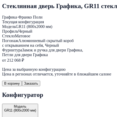
Стеклянная дверь Графика, GR11 стекл
Графика
·
Франко Поли
Текущая конфигурация
Модель
GR11 (800х2000 мм)
Профиль
Черный
Стекло
Матовое
Погонаж
Алюминиевый скрытый короб
с открыванием на себя, Черный
Фурнитура
Замок и ручка для двери Графика,
Петли для двери Графика
от 212 068 ₽
Цена за выбранную конфигурацию
Цена в регионах отличается, уточняйте в ближайшем салоне
В корзину
Заказать
Конфигуратор
Модель
GR11 (800х2000 мм)