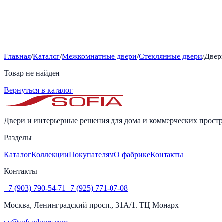
Главная
/
Каталог
/
Межкомнатные двери
/
Стеклянные двери
/
Дверь
Товар не найден
Вернуться в каталог
Двери и интерьерные решения для дома и коммерческих простр
Разделы
Каталог
Коллекции
Покупателям
О фабрике
Контакты
Контакты
+7 (903) 790-54-71
+7 (925) 771-07-08
Москва, Ленинградский просп., 31А/1. ТЦ Монарх
vs@sofyadoors.com