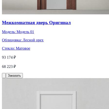
Межкомнатная дверь Оригинал
Модель:
Модель 01
Облицовка:
Лесной орех
Стекло:
Матовое
93 174 ₽
68 223 ₽
Заказать