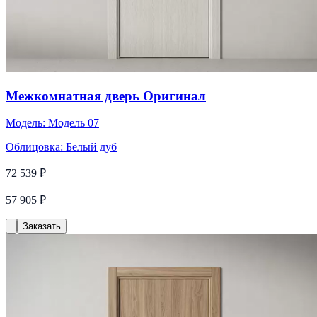
Межкомнатная дверь Оригинал
Модель:
Модель 07
Облицовка:
Белый дуб
72 539 ₽
57 905 ₽
Заказать