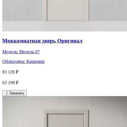
Межкомнатная дверь Оригинал
Модель:
Модель 07
Облицовка:
Кашемир
83 126 ₽
63 199 ₽
Заказать